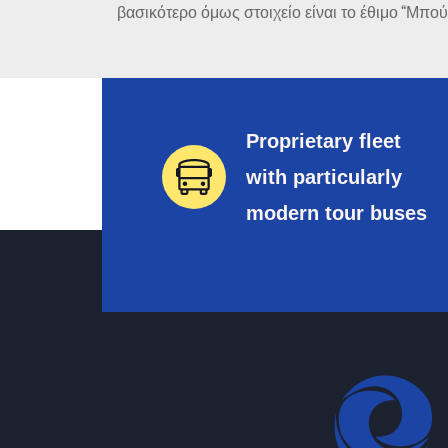
βασικότερο όμως στοιχείο είναι το έθιμο “Μπούλ
Proprietary fleet
with particularly
modern tour buses