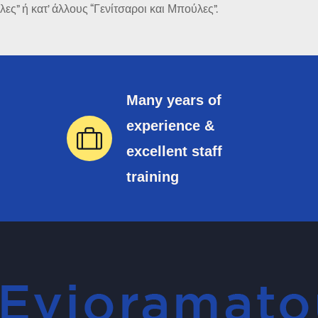
ες” ή κατ’ άλλους “Γενίτσαροι και Μπούλες”.
Many years of
experience &
excellent staff
training