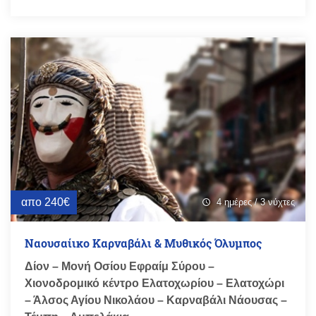
απο 240€
4 ημέρες / 3 νύχτες
schedule
Ναουσαίικο Καρναβάλι & Μυθικός Όλυμπος
Δίον – Μονή Οσίου Εφραίμ Σύρου –
Χιονοδρομικό κέντρο Ελατοχωρίου – Ελατοχώρι
– Άλσος Αγίου Νικολάου – Καρναβάλι Νάουσας –