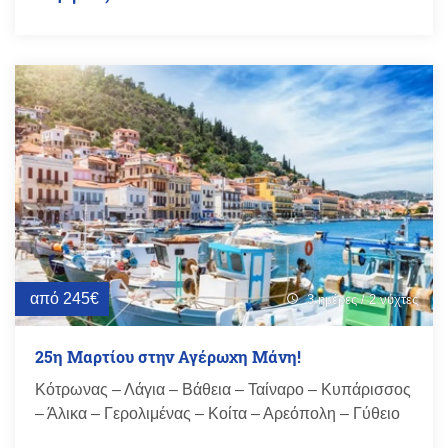
από 245€
3 ημέρες / 2 νύχτες
schedule
25η Μαρτίου στην Αγέρωχη Μάνη!
Κότρωνας – Λάγια – Βάθεια – Ταίναρο – Κυπάρισσος
– Άλικα – Γερολιμένας – Κοίτα – Αρεόπολη – Γύθειο