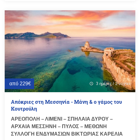
από 229€
3 ημέρες / 2 νύχτες
schedule
Απόκριες στη Μεσσηνία - Μάνη & ο γάμος του
Κουτρούλη
ΑΡΕΟΠΟΛΗ – ΛΙΜΕΝΙ – ΣΠΗΛΑΙΑ ΔΥΡΟΥ –
ΑΡΧΑΙΑ ΜΕΣΣΗΝΗ – ΠΥΛΟΣ – ΜΕΘΩΝΗ
ΣΥΛΛΟΓΗ ΕΝΔΥΜΑΣΙΩΝ ΒΙΚΤΩΡΙΑΣ ΚΑΡΕΛΙΑ