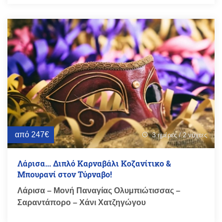
από 247€
3 ημέρες / 2 νύχτες
schedule
Λάρισα... Διπλό Καρναβάλι Κοζανίτικο &
Μπουρανί στον Τύρναβο!
Λάρισα – Μονή Παναγίας Ολυμπιώτισσας –
Σαραντάπορο – Χάνι Χατζηγώγου